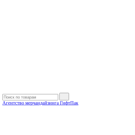
Агентство мерчандайзинга ГифтПак