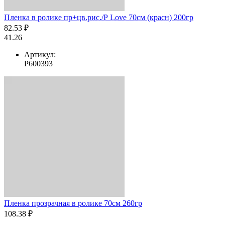
Пленка в ролике пр+цв.рис./Р Love 70см (красн) 200гр
82.53 ₽
41.26
Артикул:
Р600393
Пленка прозрачная в ролике 70см 260гр
108.38 ₽