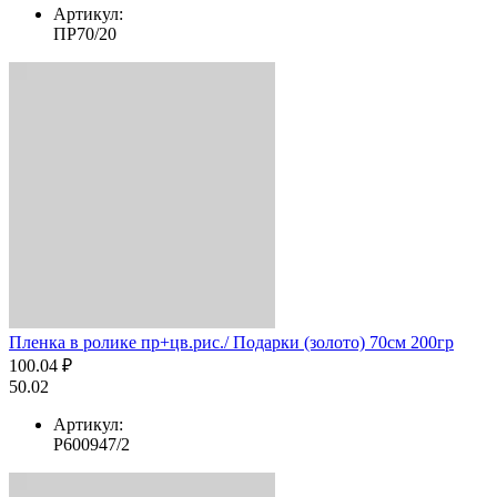
Артикул:
ПР70/20
Пленка в ролике пр+цв.рис./ Подарки (золото) 70см 200гр
100.04 ₽
50.02
Артикул:
Р600947/2