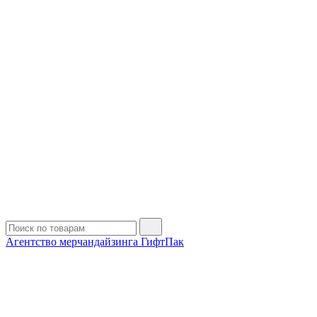
Агентство мерчандайзинга ГифтПак