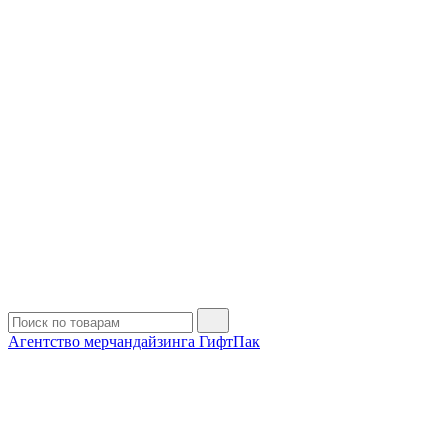
Агентство мерчандайзинга ГифтПак