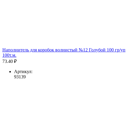
Наполнитель для коробок волнистый №12 Голубой 100 гр/уп
100т.м.
73.40 ₽
Артикул:
93139