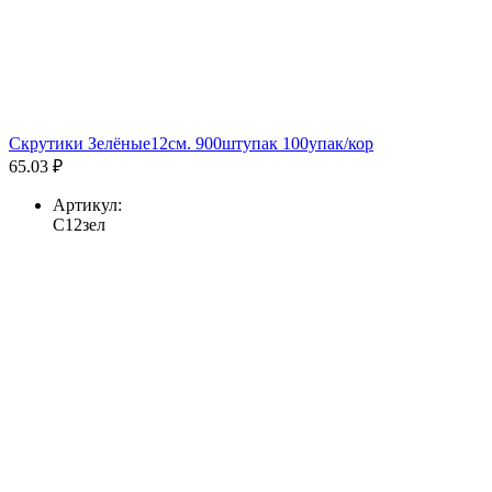
Скрутики Зелёные12см. 900штупак 100упак/кор
65.03 ₽
Артикул:
С12зел