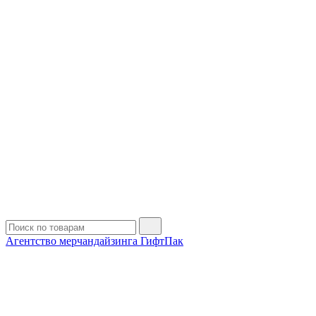
Агентство мерчандайзинга ГифтПак