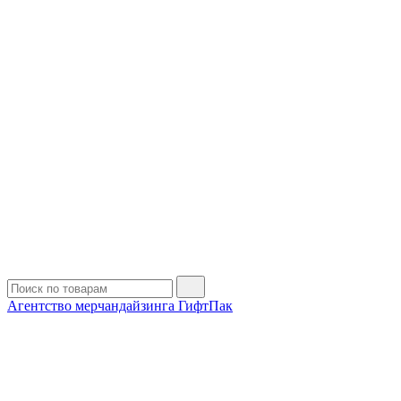
Агентство мерчандайзинга ГифтПак