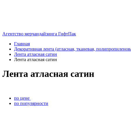
Агентство мерчандайзинга ГифтПак
Главная
Декоративная лента (атласная, тканевая, полипропиленов
Лента атласная сатин
Лента атласная сатин
Лента атласная сатин
по цене
по популярности