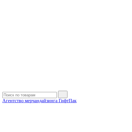
Агентство мерчандайзинга ГифтПак