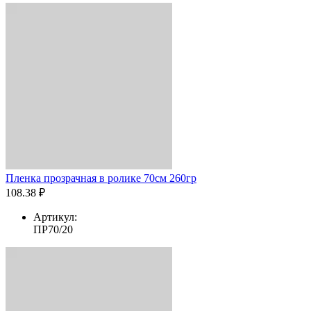
Пленка прозрачная в ролике 70см 260гр
108.38 ₽
Артикул:
ПР70/20