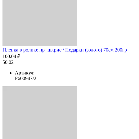
Пленка в ролике пр+цв.рис./ Подарки (золото) 70см 200гр
100.04 ₽
50.02
Артикул:
Р600947/2