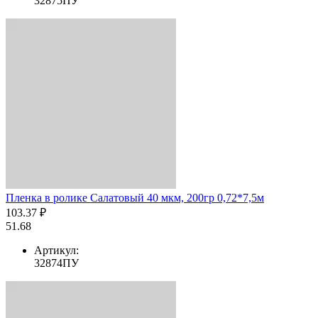
32875ПУ
Пленка в ролике Салатовый 40 мкм, 200гр 0,72*7,5м
103.37 ₽
51.68
Артикул:
32874ПУ