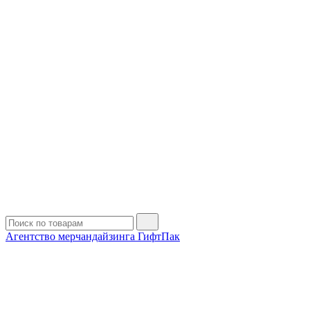
Агентство мерчандайзинга ГифтПак