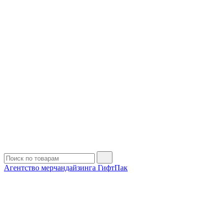
Агентство мерчандайзинга ГифтПак