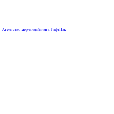
Агентство мерчандайзинга ГифтПак