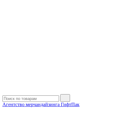
Агентство мерчандайзинга ГифтПак