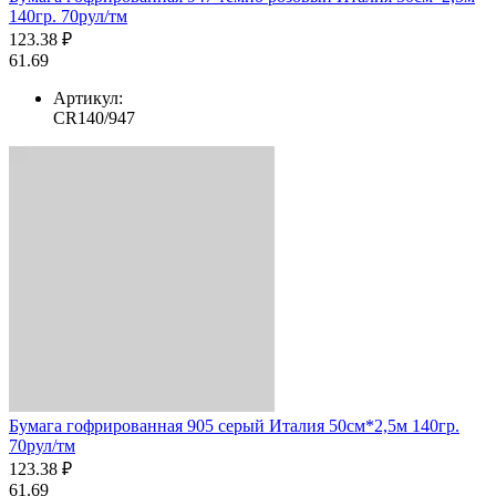
140гр. 70рул/тм
123.38 ₽
61.69
Артикул:
CR140/947
Бумага гофрированная 905 серый Италия 50см*2,5м 140гр.
70рул/тм
123.38 ₽
61.69