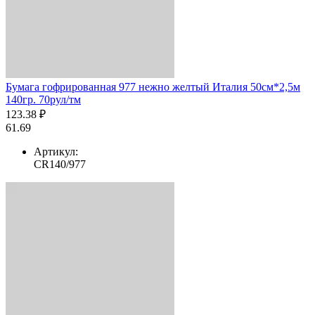
Бумага гофрированная 977 нежно желтый Италия 50см*2,5м
140гр. 70рул/тм
123.38 ₽
61.69
Артикул:
CR140/977