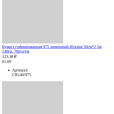
Бумага гофрированная 975 лимонный Италия 50см*2,5м
140гр. 70рул/тм
123.38 ₽
61.69
Артикул:
CR140/975