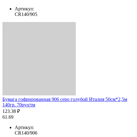
Артикул:
CR140/905
Бумага гофрированная 906 серо голубой Италия 50см*2,5м
140гр. 70рул/тм
123.38 ₽
61.69
Артикул:
CR140/906