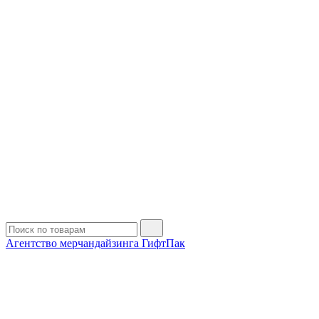
Агентство мерчандайзинга ГифтПак