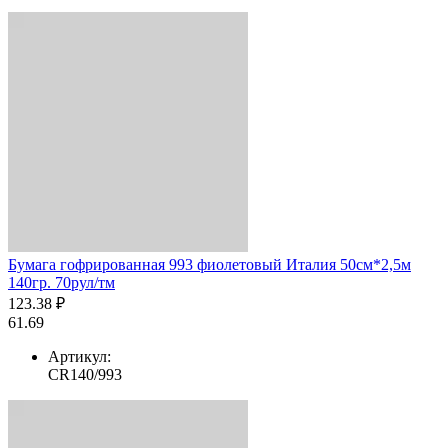
Бумага гофрированная 993 фиолетовый Италия 50см*2,5м
140гр. 70рул/тм
123.38 ₽
61.69
Артикул:
CR140/993