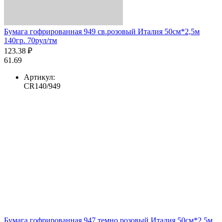
Бумага гофрированная 949 св.розовый Италия 50см*2,5м
140гр. 70рул/тм
123.38 ₽
61.69
Артикул:
CR140/949
Бумага гофрированная 947 темно розовый Италия 50см*2,5м