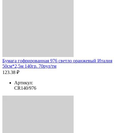
Бумага гофрированная 976 светло оранжевый Италия
50см*2,5м 140гр. 70рул/тм
123.38 ₽
Артикул:
CR140/976