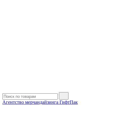
Агентство мерчандайзинга ГифтПак