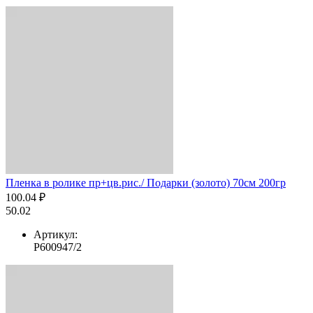
Пленка в ролике пр+цв.рис./ Подарки (золото) 70см 200гр
100.04 ₽
50.02
Артикул:
Р600947/2