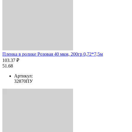
Пленка в ролике Розовая 40 мкм, 200гр 0,72*7,5м
103.37 ₽
51.68
Артикул:
32870ПУ