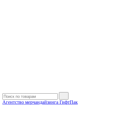
Агентство мерчандайзинга ГифтПак