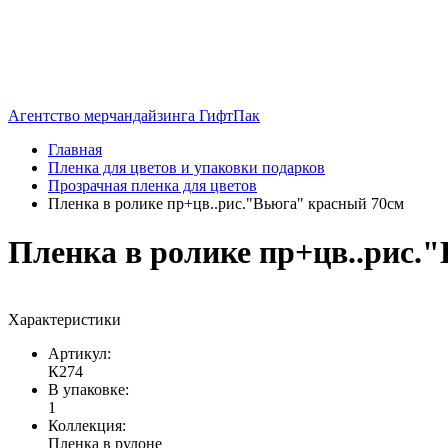
Агентство мерчандайзинга ГифтПак
Главная
Пленка для цветов и упаковки подарков
Прозрачная пленка для цветов
Пленка в ролике пр+цв..рис."Вьюга" красный 70см
Пленка в ролике пр+цв..рис.
Характеристики
Артикул:
К274
В упаковке:
1
Коллекция:
Пленка в рулоне