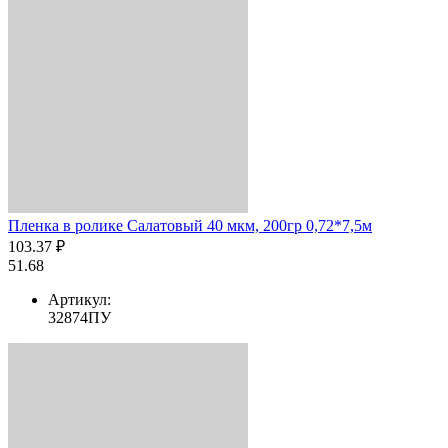
Пленка в ролике Салатовый 40 мкм, 200гр 0,72*7,5м
103.37 ₽
51.68
Артикул:
32874ПУ