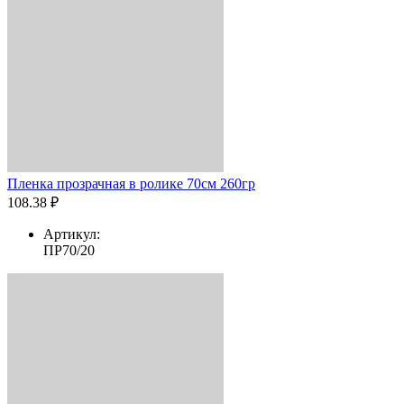
Пленка прозрачная в ролике 70см 260гр
108.38 ₽
Артикул:
ПР70/20