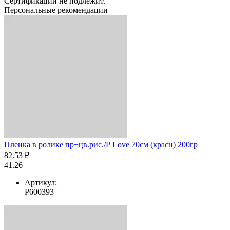
Сертификации не подлежит.
Персональные рекомендации
Пленка в ролике пр+цв.рис./Р Love 70см (красн) 200гр
82.53 ₽
41.26
Артикул:
Р600393