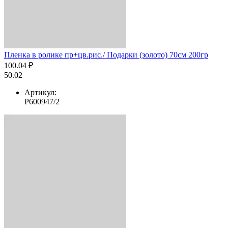
Пленка в ролике пр+цв.рис./ Подарки (золото) 70см 200гр
100.04 ₽
50.02
Артикул:
Р600947/2