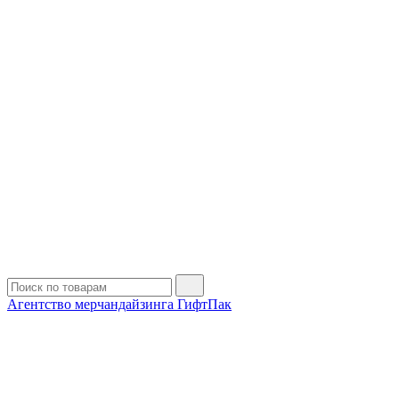
Агентство мерчандайзинга ГифтПак