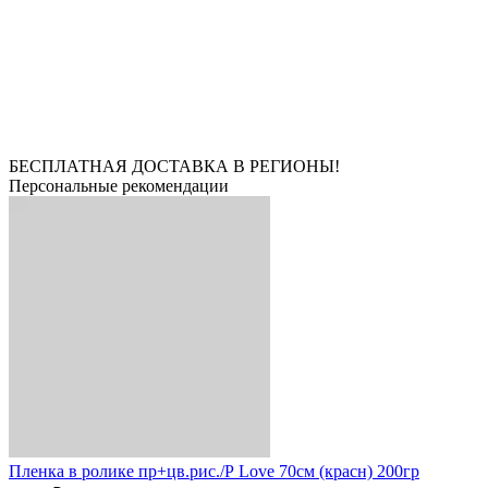
БЕСПЛАТНАЯ ДОСТАВКА В РЕГИОНЫ!
Персональные рекомендации
Пленка в ролике пр+цв.рис./Р Love 70см (красн) 200гр