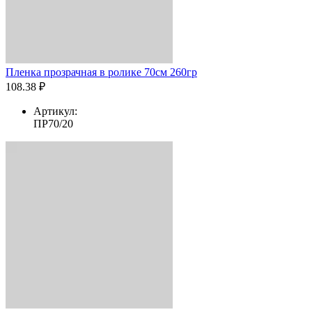
Пленка прозрачная в ролике 70см 260гр
108.38 ₽
Артикул:
ПР70/20