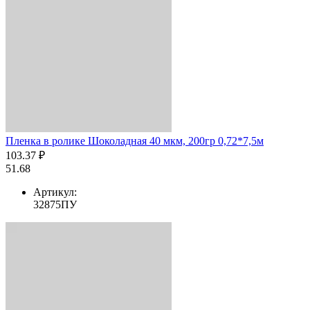
Пленка в ролике Шоколадная 40 мкм, 200гр 0,72*7,5м
103.37 ₽
51.68
Артикул:
32875ПУ