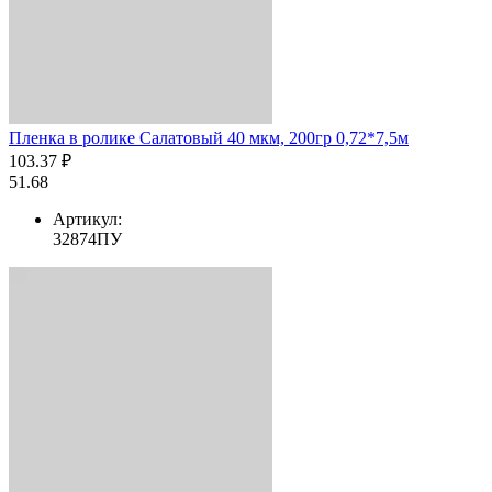
Пленка в ролике Салатовый 40 мкм, 200гр 0,72*7,5м
103.37 ₽
51.68
Артикул:
32874ПУ