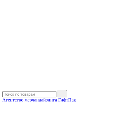
Агентство мерчандайзинга ГифтПак