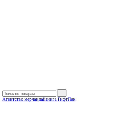
Агентство мерчандайзинга ГифтПак