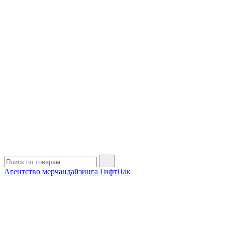
Агентство мерчандайзинга ГифтПак