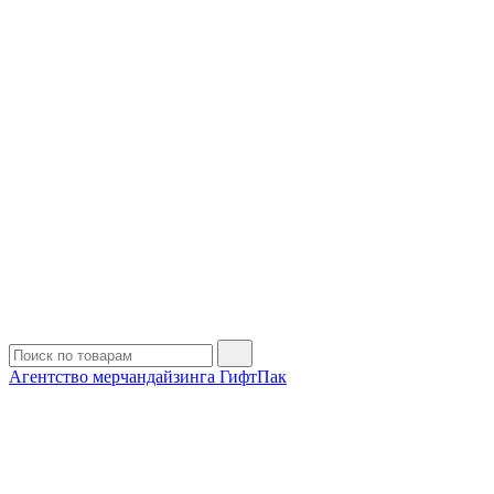
Агентство мерчандайзинга ГифтПак