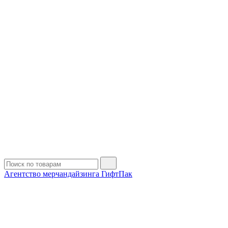
Агентство мерчандайзинга ГифтПак