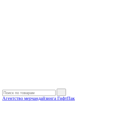
Агентство мерчандайзинга ГифтПак