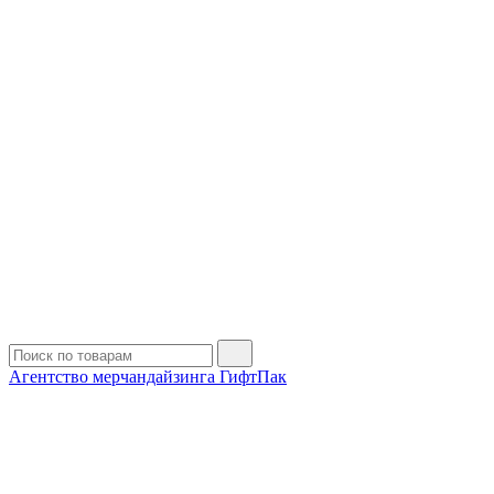
Агентство мерчандайзинга ГифтПак