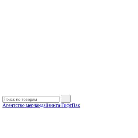
Агентство мерчандайзинга ГифтПак