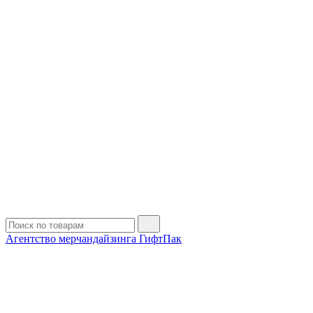
Агентство мерчандайзинга ГифтПак