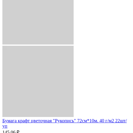
Бумага крафт цветочная "Рукопись" 72см*10м. 40 г/м2 22шт/
уп
145.06 ₽