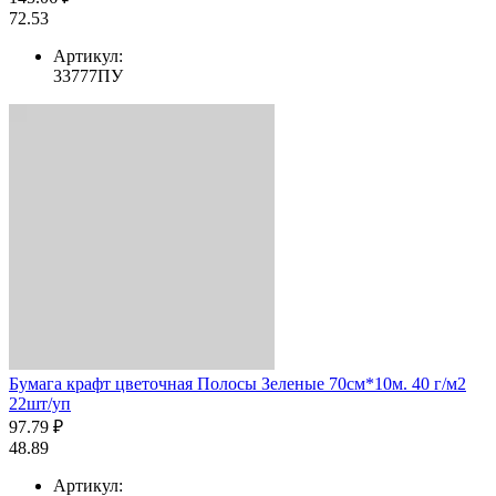
72.53
Артикул:
33777ПУ
Бумага крафт цветочная Полосы Зеленые 70см*10м. 40 г/м2
22шт/уп
97.79 ₽
48.89
Артикул: