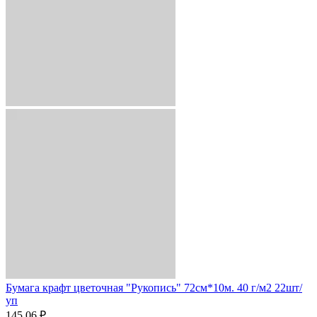
Бумага крафт цветочная "Рукопись" 72см*10м. 40 г/м2 22шт/
уп
145.06 ₽