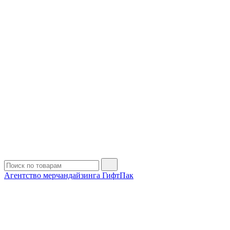
Агентство мерчандайзинга ГифтПак