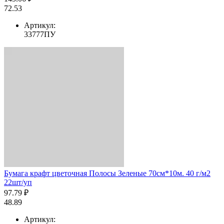
72.53
Артикул:
33777ПУ
Бумага крафт цветочная Полосы Зеленые 70см*10м. 40 г/м2
22шт/уп
97.79 ₽
48.89
Артикул: