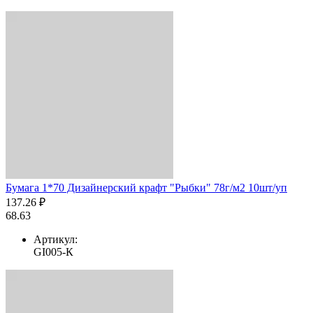
Бумага 1*70 Дизайнерский крафт "Рыбки" 78г/м2 10шт/уп
137.26 ₽
68.63
Артикул:
GI005-К