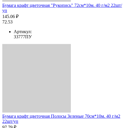
Бумага крафт цветочная "Рукопись" 72см*10м. 40 г/м2 22шт/
уп
145.06 ₽
72.53
Артикул:
33777ПУ
Бумага крафт цветочная Полосы Зеленые 70см*10м. 40 г/м2
22шт/уп
97.79 ₽