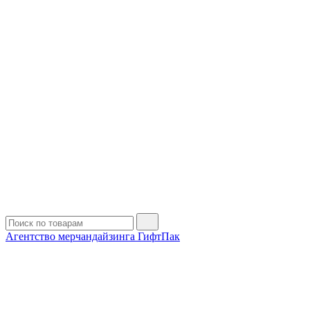
Агентство мерчандайзинга ГифтПак