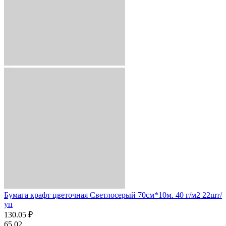
Бумага крафт цветочная Светлосерый 70см*10м. 40 г/м2 22шт/
уп
130.05 ₽
65.02