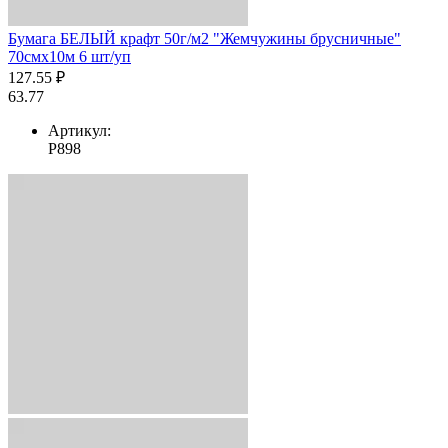
Бумага БЕЛЫЙ крафт 50г/м2 "Жемчужины брусничные"
70смх10м 6 шт/уп
127.55 ₽
63.77
Артикул:
Р898