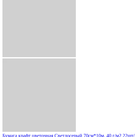
Бумага крафт цветочная Светлосерый 70см*10м. 40 г/м2 22шт/