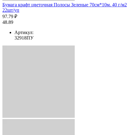
Бумага крафт цветочная Полосы Зеленые 70см*10м. 40 г/м2
22шт/уп
97.79 ₽
48.89
Артикул:
32918ПУ