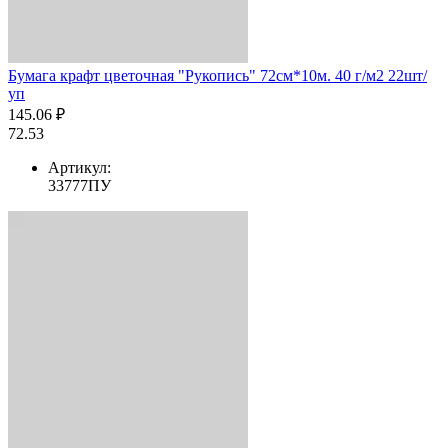
Бумага крафт цветочная "Рукопись" 72см*10м. 40 г/м2 22шт/
уп
145.06 ₽
72.53
Артикул:
33777ПУ