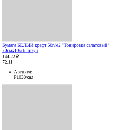
Бумага БЕЛЫЙ крафт 50г/м2 "Тонировка салатовый"
70смх10м 6 шт/уп
144.22 ₽
72.11
Артикул:
Р1038/сал