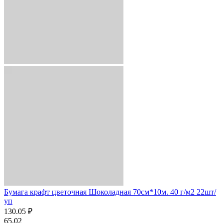
Бумага крафт цветочная Шоколадная 70см*10м. 40 г/м2 22шт/
уп
130.05 ₽
65.02