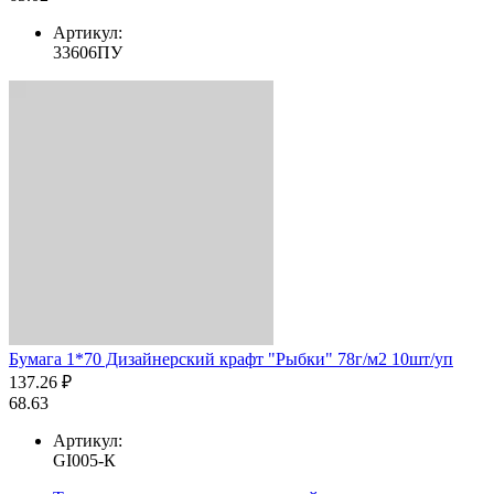
Артикул:
33606ПУ
Бумага 1*70 Дизайнерский крафт "Рыбки" 78г/м2 10шт/уп
137.26 ₽
68.63
Артикул:
GI005-К