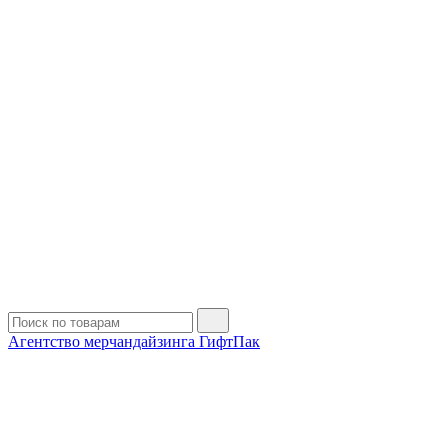
Агентство мерчандайзинга ГифтПак