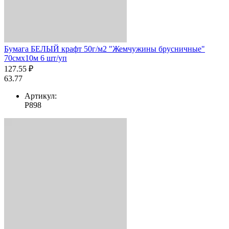
Бумага БЕЛЫЙ крафт 50г/м2 "Жемчужины брусничные"
70смх10м 6 шт/уп
127.55 ₽
63.77
Артикул:
Р898