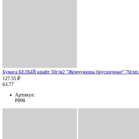
Бумага БЕЛЫЙ крафт 50г/м2 "Жемчужины брусничные" 70смх1
127.55 ₽
63.77
Артикул:
Р898