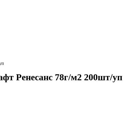
уп
афт Ренесанс 78г/м2 200шт/уп