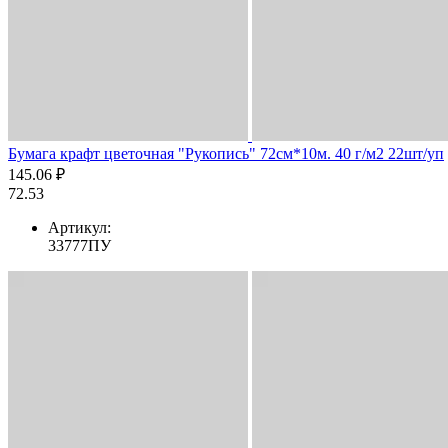
Бумага крафт цветочная "Рукопись" 72см*10м. 40 г/м2 22шт/уп
145.06 ₽
72.53
Артикул:
33777ПУ