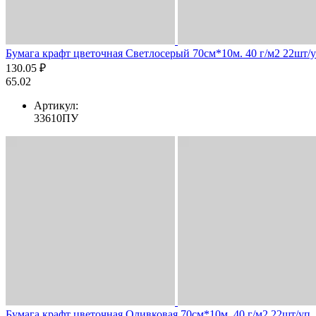
Бумага крафт цветочная Светлосерый 70см*10м. 40 г/м2 22шт/
130.05 ₽
65.02
Артикул:
33610ПУ
Бумага крафт цветочная Оливковая 70см*10м. 40 г/м2 22шт/уп