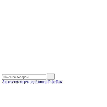
Агентство мерчандайзинга ГифтПак