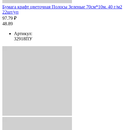
Бумага крафт цветочная Полосы Зеленые 70см*10м. 40 г/м2
22шт/уп
97.79 ₽
48.89
Артикул:
32918ПУ