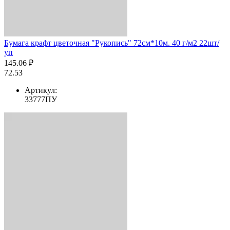
Бумага крафт цветочная "Рукопись" 72см*10м. 40 г/м2 22шт/
уп
145.06 ₽
72.53
Артикул:
33777ПУ