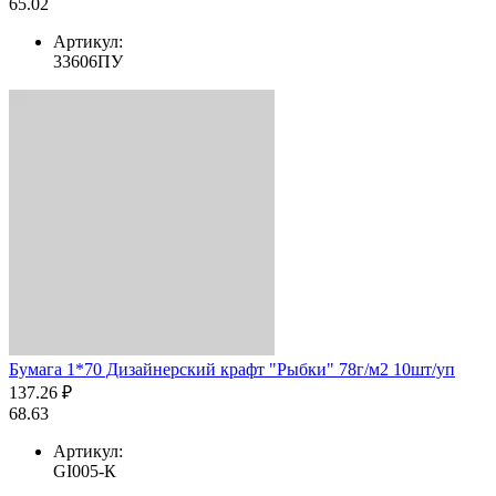
65.02
Артикул:
33606ПУ
Бумага 1*70 Дизайнерский крафт "Рыбки" 78г/м2 10шт/уп
137.26 ₽
68.63
Артикул:
GI005-К