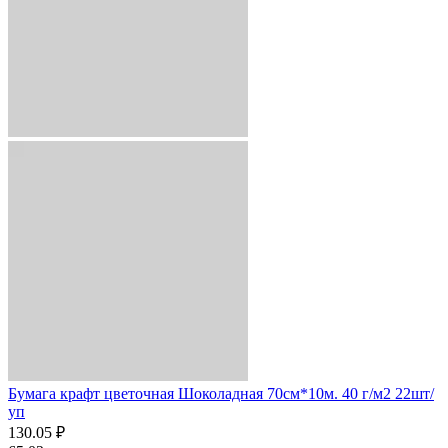
Бумага крафт цветочная Шоколадная 70см*10м. 40 г/м2 22шт/
уп
130.05 ₽