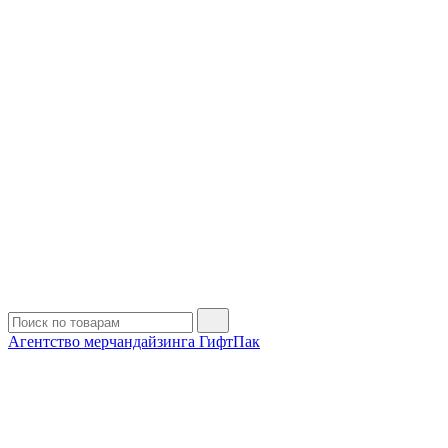
Агентство мерчандайзинга ГифтПак