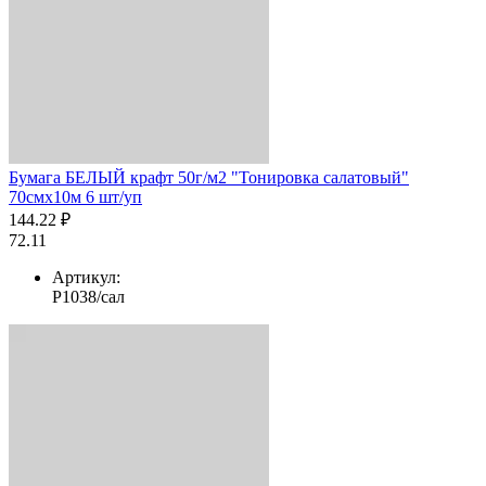
Бумага БЕЛЫЙ крафт 50г/м2 "Тонировка салатовый"
70смх10м 6 шт/уп
144.22 ₽
72.11
Артикул:
Р1038/сал