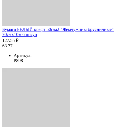
Бумага БЕЛЫЙ крафт 50г/м2 "Жемчужины брусничные"
70смх10м 6 шт/уп
127.55 ₽
63.77
Артикул:
Р898