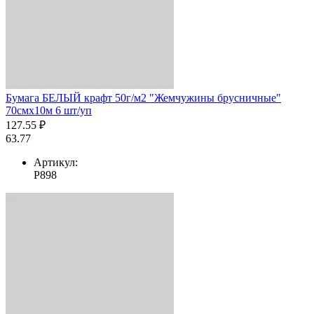
Бумага БЕЛЫЙ крафт 50г/м2 "Жемчужины брусничные"
70смх10м 6 шт/уп
127.55 ₽
63.77
Артикул:
Р898