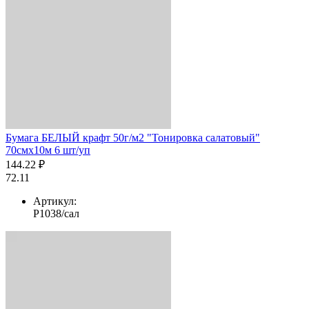
Бумага БЕЛЫЙ крафт 50г/м2 "Тонировка салатовый"
70смх10м 6 шт/уп
144.22 ₽
72.11
Артикул:
Р1038/сал