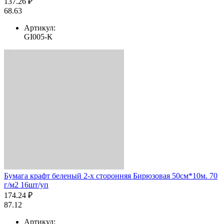
137.26 ₽
68.63
Артикул:
GI005-К
Бумага крафт беленый 2-х сторонняя Бирюзовая 50см*10м. 70
г/м2 16шт/уп
174.24 ₽
87.12
Артикул: