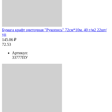
Бумага крафт цветочная "Рукопись" 72см*10м. 40 г/м2 22шт/
уп
145.06 ₽
72.53
Артикул:
33777ПУ