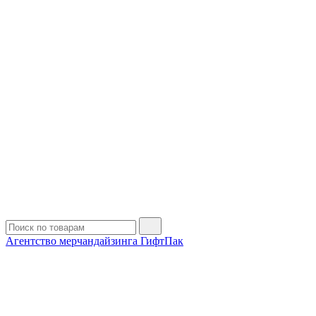
Агентство мерчандайзинга ГифтПак