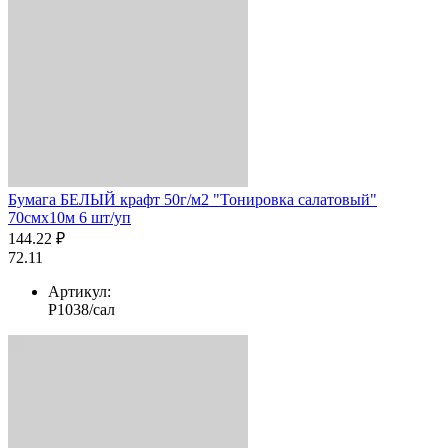
Бумага БЕЛЫЙ крафт 50г/м2 "Тонировка салатовый"
70смх10м 6 шт/уп
144.22 ₽
72.11
Артикул:
Р1038/сал