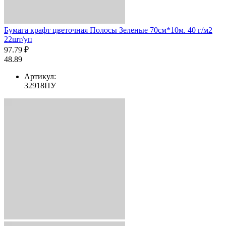
Бумага крафт цветочная Полосы Зеленые 70см*10м. 40 г/м2
22шт/уп
97.79 ₽
48.89
Артикул:
32918ПУ