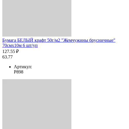
Бумага БЕЛЫЙ крафт 50г/м2 "Жемчужины брусничные"
70смх10м 6 шт/уп
127.55 ₽
63.77
Артикул:
Р898