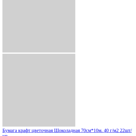
Бумага крафт цветочная Шоколадная 70см*10м. 40 г/м2 22шт/
уп