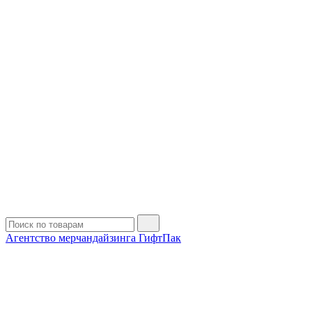
Агентство мерчандайзинга ГифтПак