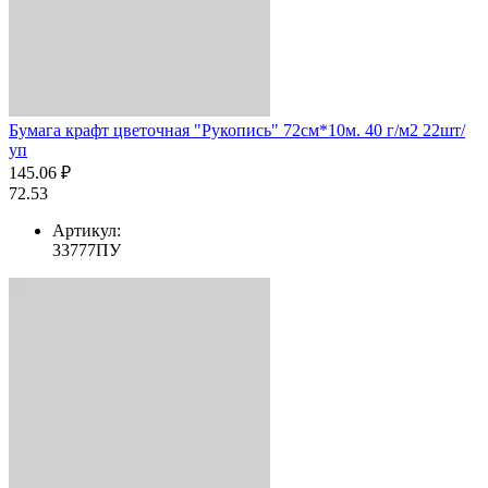
Бумага крафт цветочная "Рукопись" 72см*10м. 40 г/м2 22шт/
уп
145.06 ₽
72.53
Артикул:
33777ПУ