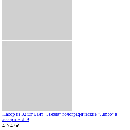
Набор из 32 шт Бант "Звезда" голографические "Jumbo" в
ассортим.d=9
415.47 ₽