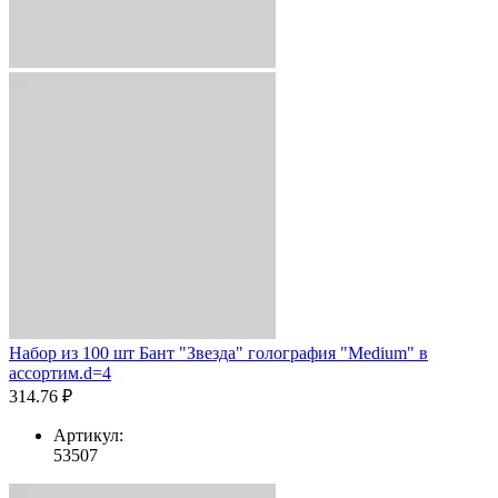
Набор из 100 шт Бант "Звезда" голография "Medium" в
ассортим.d=4
314.76 ₽
Артикул:
53507