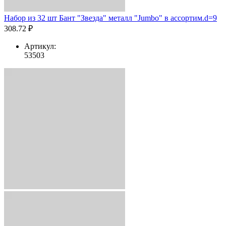
Набор из 32 шт Бант "Звезда" металл "Jumbo" в ассортим.d=9
308.72 ₽
Артикул:
53503