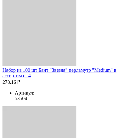
Набор из 100 шт Бант "Звезда" перламутр "Medium" в
ассортим.d=4
278.16 ₽
Артикул:
53504