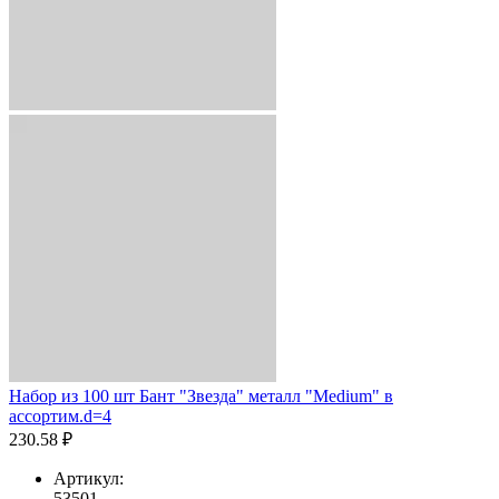
Набор из 100 шт Бант "Звезда" металл "Medium" в
ассортим.d=4
230.58 ₽
Артикул:
53501