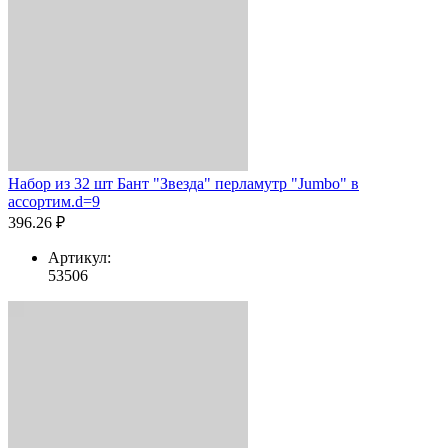
Набор из 32 шт Бант "Звезда" перламутр "Jumbo" в
ассортим.d=9
396.26 ₽
Артикул:
53506