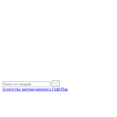
Агентство мерчандайзинга ГифтПак