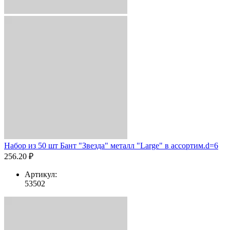
Набор из 50 шт Бант "Звезда" металл "Large" в ассортим.d=6
256.20 ₽
Артикул:
53502