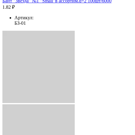
Бант "Звезда" №1 "Small"в ассортим.d=2 100шт/6000
1.82 ₽
Артикул:
БЗ-01