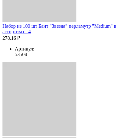
Набор из 100 шт Бант "Звезда" перламутр "Medium" в
ассортим.d=4
278.16 ₽
Артикул:
53504