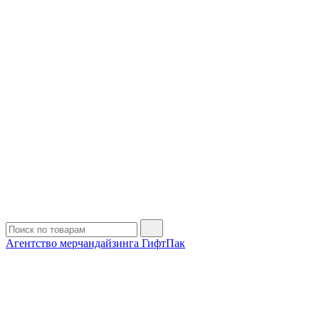
Агентство мерчандайзинга ГифтПак