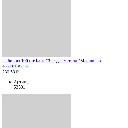
Набор из 100 шт Бант "Звезда" металл "Medium" в
ассортим.d=4
230.58 ₽
Артикул:
53501