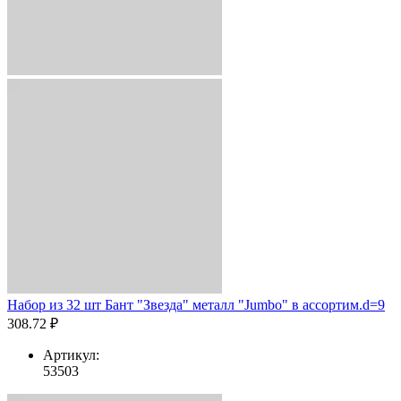
Набор из 32 шт Бант "Звезда" металл "Jumbo" в ассортим.d=9
308.72 ₽
Артикул:
53503