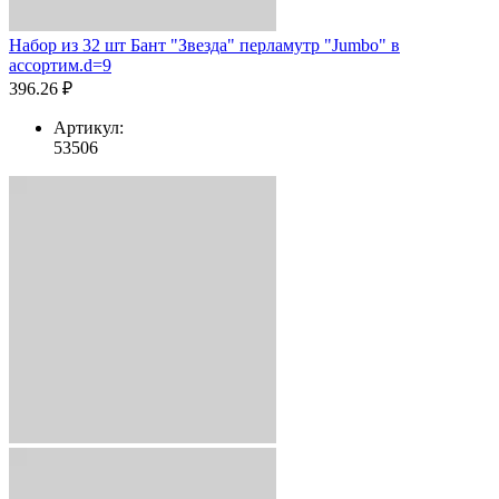
Набор из 32 шт Бант "Звезда" перламутр "Jumbo" в
ассортим.d=9
396.26 ₽
Артикул:
53506