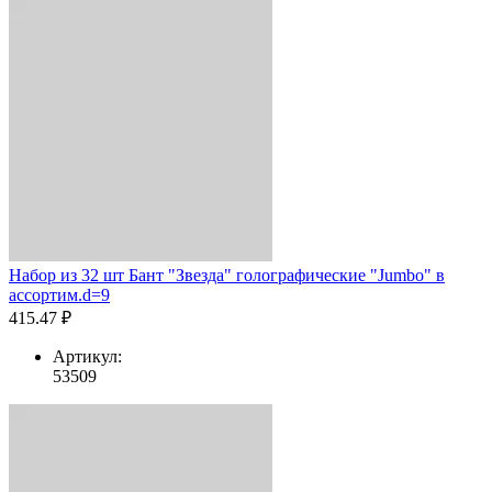
Набор из 32 шт Бант "Звезда" голографические "Jumbo" в
ассортим.d=9
415.47 ₽
Артикул:
53509