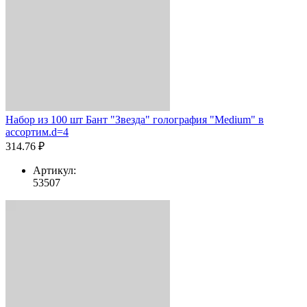
Набор из 100 шт Бант "Звезда" голография "Medium" в
ассортим.d=4
314.76 ₽
Артикул:
53507