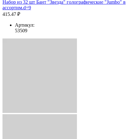
Набор из 32 шт Бант "Звезда" голографические "Jumbo" в
ассортим.d=9
415.47 ₽
Артикул:
53509