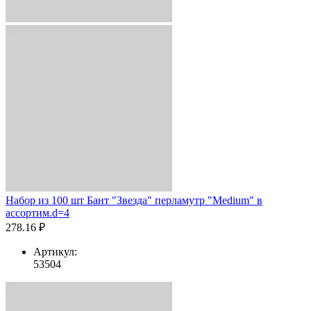
Набор из 100 шт Бант "Звезда" перламутр "Medium" в
ассортим.d=4
278.16 ₽
Артикул:
53504