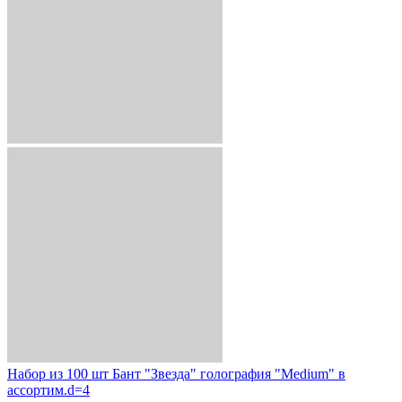
Набор из 100 шт Бант "Звезда" голография "Medium" в
ассортим.d=4