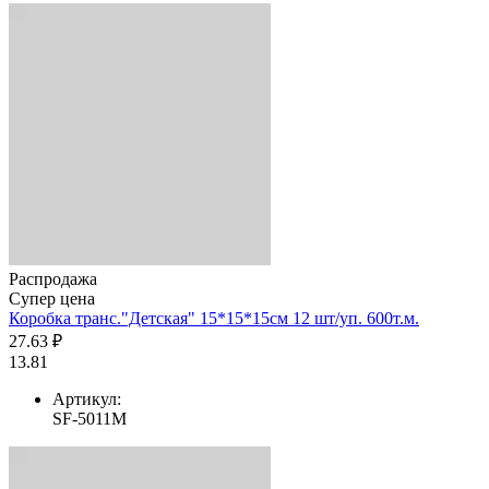
Распродажа
Супер цена
Коробка транс."Детская" 15*15*15см 12 шт/уп. 600т.м.
27.63 ₽
13.81
Артикул:
SF-5011M