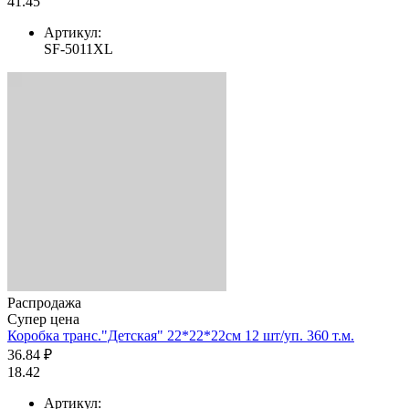
41.45
Артикул:
SF-5011XL
Распродажа
Супер цена
Коробка транс."Детская" 22*22*22см 12 шт/уп. 360 т.м.
36.84 ₽
18.42
Артикул: