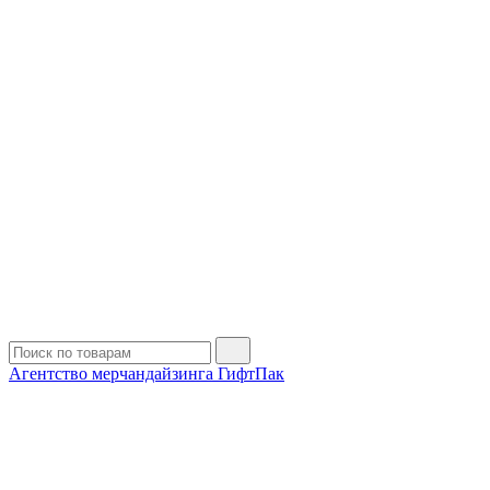
Агентство мерчандайзинга ГифтПак