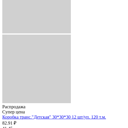
Распродажа
Супер цена
Коробка транс."Детская" 30*30*30 12 шт/уп. 120 т.м.
82.91 ₽