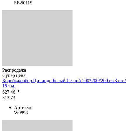
SF-5011S
Распродажа
Супер цена
Коробка/набор Цилиндр Белый-Резной 200*200*200 из 3 шт./
18 т.м.
627.46 ₽
313.73
Артикул:
W9898