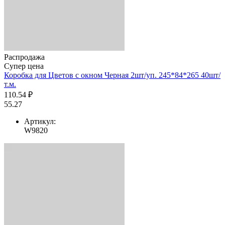
Распродажа
Супер цена
Коробка для Цветов с окном Черная 2шт/уп. 245*84*265 40шт/
т.м.
110.54 ₽
55.27
Артикул:
W9820