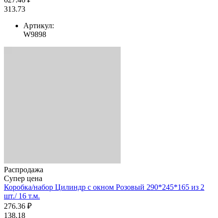
313.73
Артикул:
W9898
Распродажа
Супер цена
Коробка/набор Цилиндр с окном Розовый 290*245*165 из 2
шт./ 16 т.м.
276.36 ₽
138.18