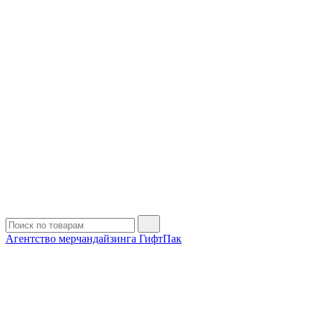
Агентство мерчандайзинга ГифтПак