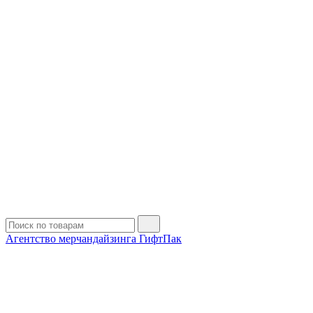
Агентство мерчандайзинга ГифтПак