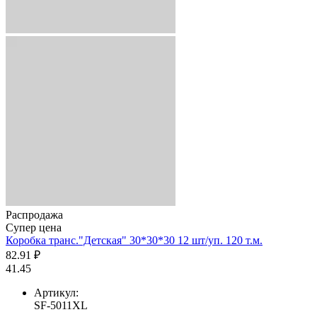
Распродажа
Супер цена
Коробка транс."Детская" 30*30*30 12 шт/уп. 120 т.м.
82.91 ₽
41.45
Артикул:
SF-5011XL