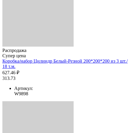
Распродажа
Супер цена
Коробка/набор Цилиндр Белый-Резной 200*200*200 из 3 шт./
18 т.м.
627.46 ₽
313.73
Артикул:
W9898