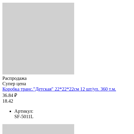
Распродажа
Супер цена
Коробка транс."Детская" 22*22*22см 12 шт/уп. 360 т.м.
36.84 ₽
18.42
Артикул:
SF-5011L