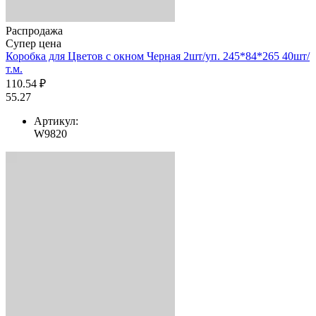
Распродажа
Супер цена
Коробка для Цветов с окном Черная 2шт/уп. 245*84*265 40шт/
т.м.
110.54 ₽
55.27
Артикул:
W9820