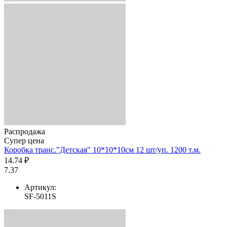
Распродажа
Супер цена
Коробка транс."Детская" 10*10*10см 12 шт/уп. 1200 т.м.
14.74 ₽
7.37
Артикул:
SF-5011S