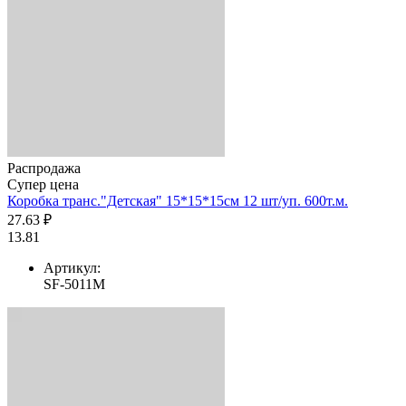
Распродажа
Супер цена
Коробка транс."Детская" 15*15*15см 12 шт/уп. 600т.м.
27.63 ₽
13.81
Артикул:
SF-5011M