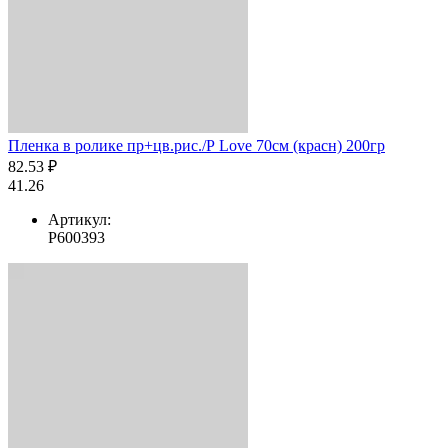
Пленка в ролике пр+цв.рис./Р Love 70см (красн) 200гр
82.53 ₽
41.26
Артикул:
Р600393