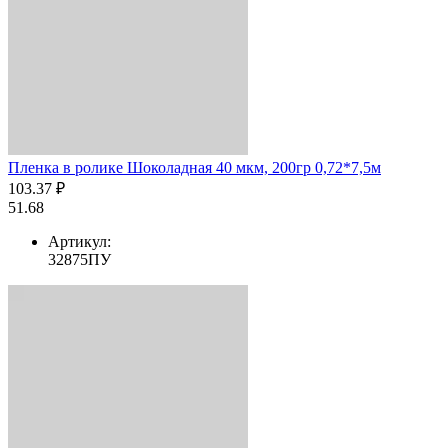
Пленка в ролике Шоколадная 40 мкм, 200гр 0,72*7,5м
103.37 ₽
51.68
Артикул:
32875ПУ