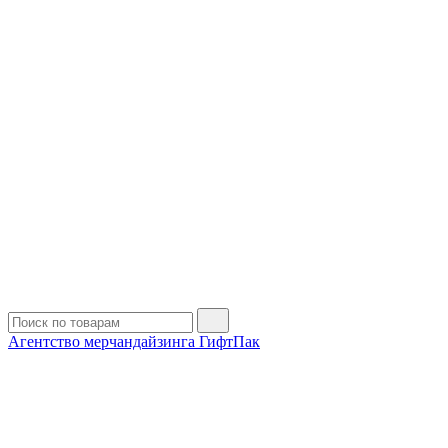
Агентство мерчандайзинга ГифтПак