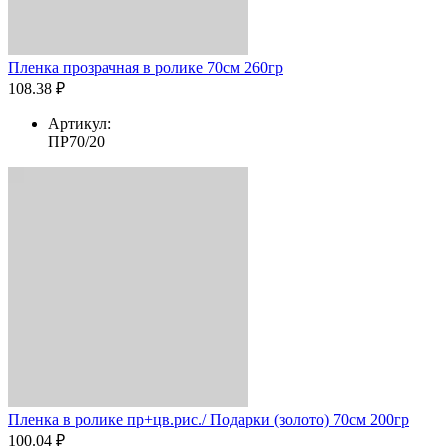
Пленка прозрачная в ролике 70см 260гр
108.38 ₽
Артикул:
ПР70/20
Пленка в ролике пр+цв.рис./ Подарки (золото) 70см 200гр
100.04 ₽