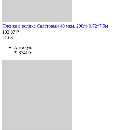
Пленка в ролике Салатовый 40 мкм, 200гр 0,72*7,5м
103.37 ₽
51.68
Артикул:
32874ПУ