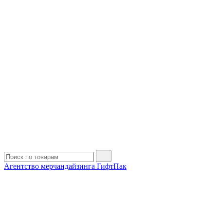
Агентство мерчандайзинга ГифтПак