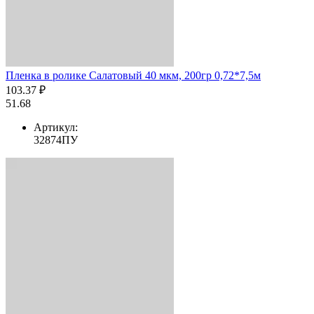
Пленка в ролике Салатовый 40 мкм, 200гр 0,72*7,5м
103.37 ₽
51.68
Артикул:
32874ПУ