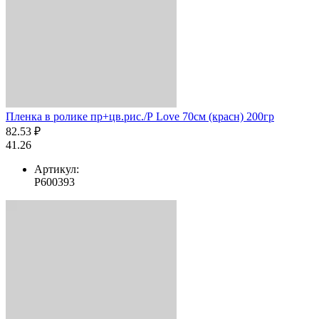
Пленка в ролике пр+цв.рис./Р Love 70см (красн) 200гр
82.53 ₽
41.26
Артикул:
Р600393