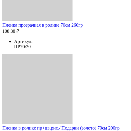
Пленка прозрачная в ролике 70см 260гр
108.38 ₽
Артикул:
ПР70/20
Пленка в ролике пр+цв.рис./ Подарки (золото) 70см 200гр