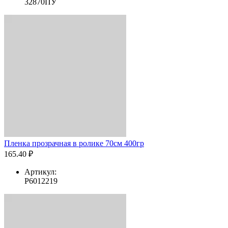
32870ПУ
Пленка прозрачная в ролике 70см 400гр
165.40 ₽
Артикул:
Р6012219