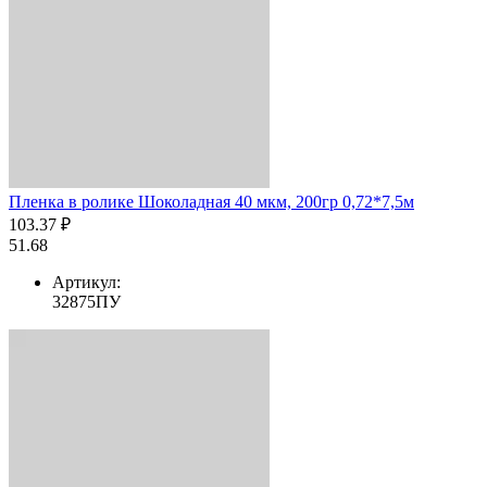
Пленка в ролике Шоколадная 40 мкм, 200гр 0,72*7,5м
103.37 ₽
51.68
Артикул:
32875ПУ