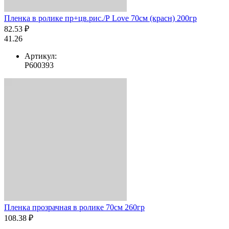
Пленка в ролике пр+цв.рис./Р Love 70см (красн) 200гр
82.53 ₽
41.26
Артикул:
Р600393
Пленка прозрачная в ролике 70см 260гр
108.38 ₽