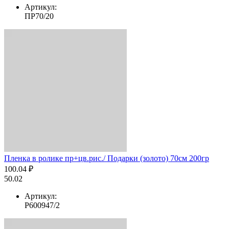
Артикул:
ПР70/20
Пленка в ролике пр+цв.рис./ Подарки (золото) 70см 200гр
100.04 ₽
50.02
Артикул:
Р600947/2