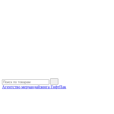
Агентство мерчандайзинга ГифтПак