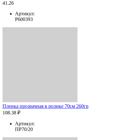
41.26
Артикул:
Р600393
Пленка прозрачная в ролике 70см 260гр
108.38 ₽
Артикул:
ПР70/20