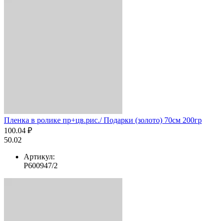
Пленка в ролике пр+цв.рис./ Подарки (золото) 70см 200гр
100.04 ₽
50.02
Артикул:
Р600947/2