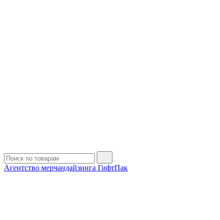
Агентство мерчандайзинга ГифтПак