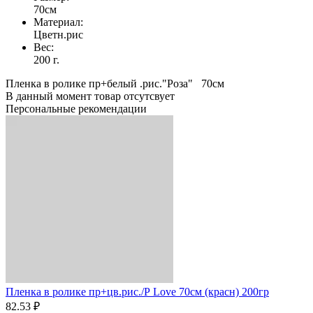
70см
Материал:
Цветн.рис
Вес:
200 г.
Пленка в ролике пр+белый .рис."Роза" 70см
В данный момент товар отсутсвует
Персональные рекомендации
Пленка в ролике пр+цв.рис./Р Love 70см (красн) 200гр
82.53 ₽