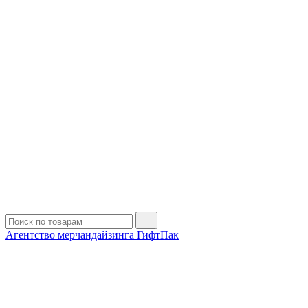
Агентство мерчандайзинга ГифтПак