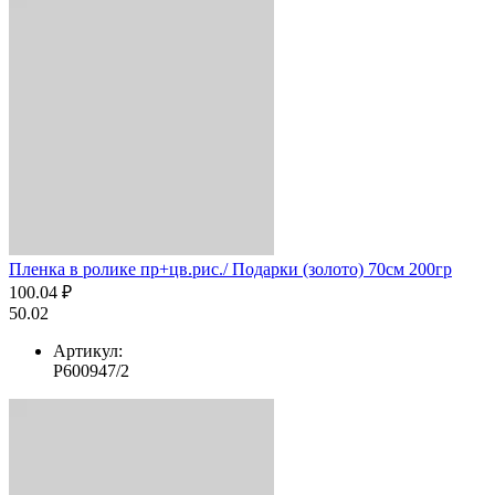
Пленка в ролике пр+цв.рис./ Подарки (золото) 70см 200гр
100.04 ₽
50.02
Артикул:
Р600947/2