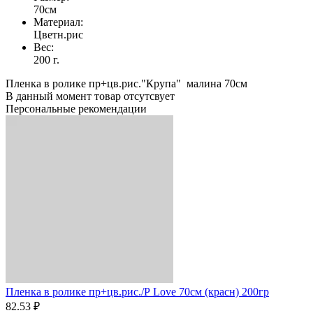
70см
Материал:
Цветн.рис
Вес:
200 г.
Пленка в ролике пр+цв.рис."Крупа" малина 70см
В данный момент товар отсутсвует
Персональные рекомендации
Пленка в ролике пр+цв.рис./Р Love 70см (красн) 200гр
82.53 ₽