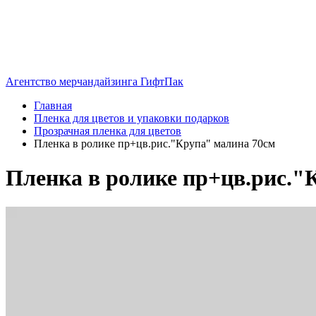
Агентство мерчандайзинга ГифтПак
Главная
Пленка для цветов и упаковки подарков
Прозрачная пленка для цветов
Пленка в ролике пр+цв.рис."Крупа" малина 70см
Пленка в ролике пр+цв.рис."