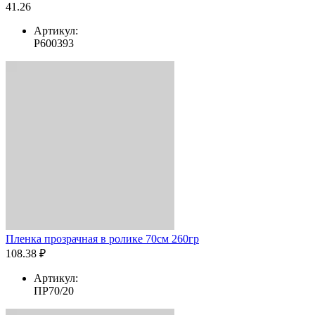
41.26
Артикул:
Р600393
Пленка прозрачная в ролике 70см 260гр
108.38 ₽
Артикул:
ПР70/20