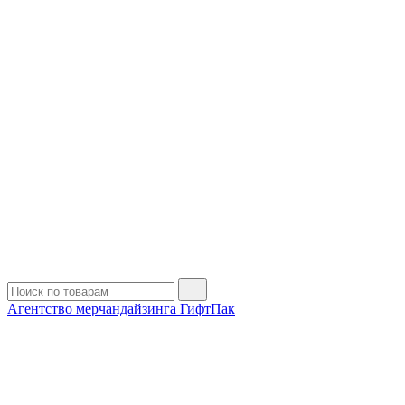
Агентство мерчандайзинга ГифтПак