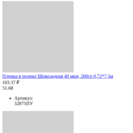
Пленка в ролике Шоколадная 40 мкм, 200гр 0,72*7,5м
103.37 ₽
51.68
Артикул:
32875ПУ