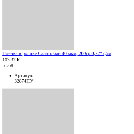
Пленка в ролике Салатовый 40 мкм, 200гр 0,72*7,5м
103.37 ₽
51.68
Артикул:
32874ПУ