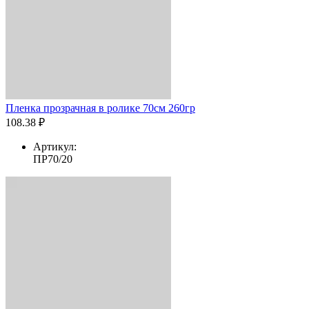
Пленка прозрачная в ролике 70см 260гр
108.38 ₽
Артикул:
ПР70/20