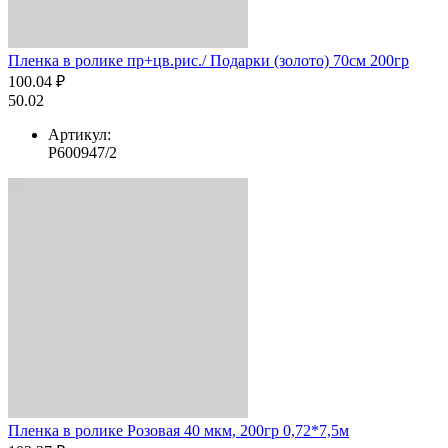
Пленка в ролике пр+цв.рис./ Подарки (золото) 70см 200гр
100.04 ₽
50.02
Артикул:
Р600947/2
Пленка в ролике Розовая 40 мкм, 200гр 0,72*7,5м