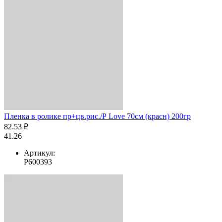
Пленка в ролике пр+цв.рис./Р Love 70см (красн) 200гр
82.53 ₽
41.26
Артикул:
Р600393