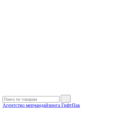
Агентство мерчандайзинга ГифтПак