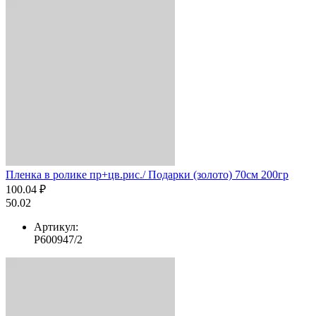
Пленка в ролике пр+цв.рис./ Подарки (золото) 70см 200гр
100.04 ₽
50.02
Артикул:
Р600947/2