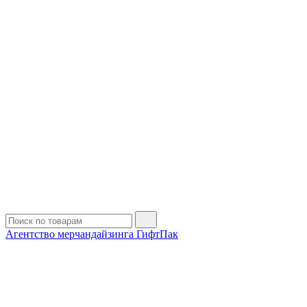
Агентство мерчандайзинга ГифтПак