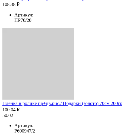
108.38 ₽
Артикул:
ПР70/20
Пленка в ролике пр+цв.рис./ Подарки (золото) 70см 200гр
100.04 ₽
50.02
Артикул:
Р600947/2