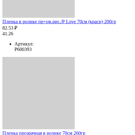
Пленка в ролике пр+цв.рис./Р Love 70см (красн) 200гр
82.53 ₽
41.26
Артикул:
Р600393
Пленка прозрачная в ролике 70см 260гр