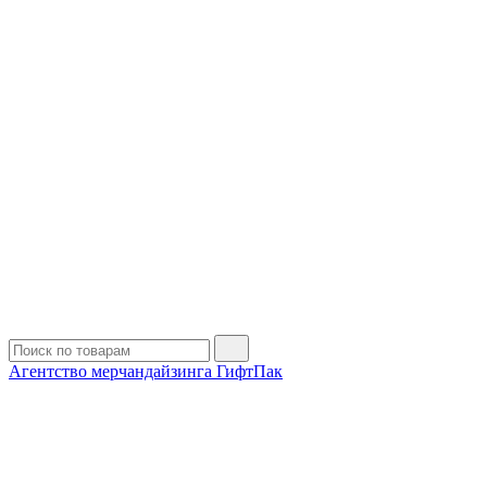
Агентство мерчандайзинга ГифтПак