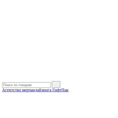
Агентство мерчандайзинга ГифтПак