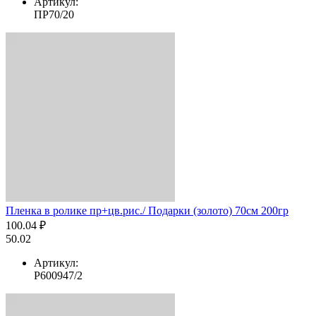
Артикул:
ПР70/20
Пленка в ролике пр+цв.рис./ Подарки (золото) 70см 200гр
100.04 ₽
50.02
Артикул:
Р600947/2