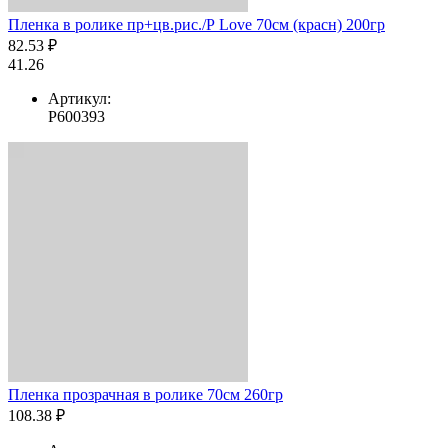
Пленка в ролике пр+цв.рис./Р Love 70см (красн) 200гр
82.53 ₽
41.26
Артикул:
Р600393
Пленка прозрачная в ролике 70см 260гр
108.38 ₽