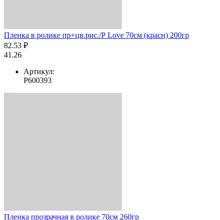
Пленка в ролике пр+цв.рис./Р Love 70см (красн) 200гр
82.53 ₽
41.26
Артикул:
Р600393
Пленка прозрачная в ролике 70см 260гр