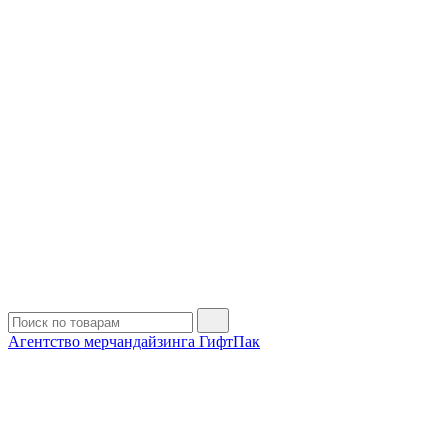
Агентство мерчандайзинга ГифтПак