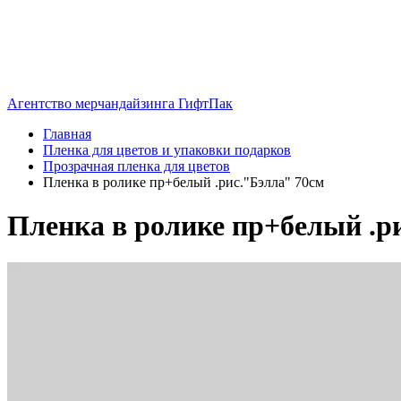
Агентство мерчандайзинга ГифтПак
Главная
Пленка для цветов и упаковки подарков
Прозрачная пленка для цветов
Пленка в ролике пр+белый .рис."Бэлла" 70см
Пленка в ролике пр+белый .р