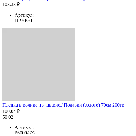
108.38 ₽
Артикул:
ПР70/20
Пленка в ролике пр+цв.рис./ Подарки (золото) 70см 200гр
100.04 ₽
50.02
Артикул:
Р600947/2