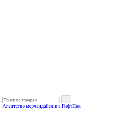
Агентство мерчандайзинга ГифтПак