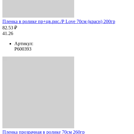
Пленка в ролике пр+цв.рис./Р Love 70см (красн) 200гр
82.53 ₽
41.26
Артикул:
Р600393
Пленка прозрачная в ролике 70см 260гр