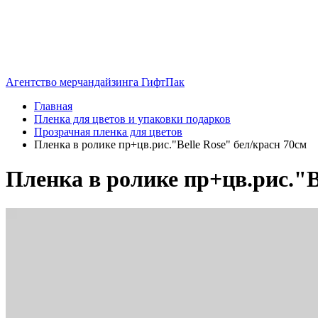
Агентство мерчандайзинга ГифтПак
Главная
Пленка для цветов и упаковки подарков
Прозрачная пленка для цветов
Пленка в ролике пр+цв.рис."Belle Rose" бел/красн 70см
Пленка в ролике пр+цв.рис."B