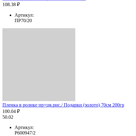
108.38 ₽
Артикул:
ПР70/20
Пленка в ролике пр+цв.рис./ Подарки (золото) 70см 200гр
100.04 ₽
50.02
Артикул:
Р600947/2