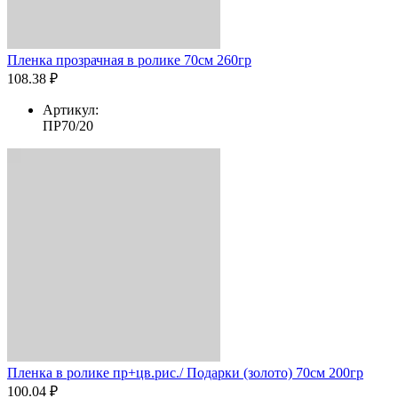
Пленка прозрачная в ролике 70см 260гр
108.38 ₽
Артикул:
ПР70/20
Пленка в ролике пр+цв.рис./ Подарки (золото) 70см 200гр
100.04 ₽