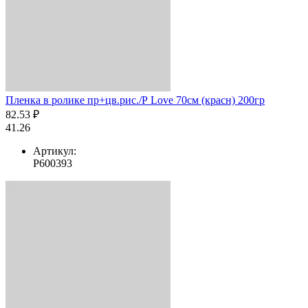
Пленка в ролике пр+цв.рис./Р Love 70см (красн) 200гр
82.53 ₽
41.26
Артикул:
Р600393