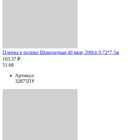
Пленка в ролике Шоколадная 40 мкм, 200гр 0,72*7,5м
103.37 ₽
51.68
Артикул:
32875ПУ