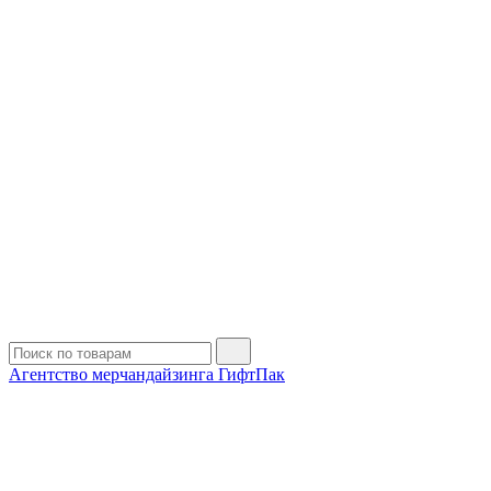
Агентство мерчандайзинга ГифтПак