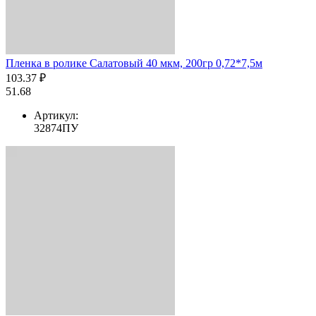
Пленка в ролике Салатовый 40 мкм, 200гр 0,72*7,5м
103.37 ₽
51.68
Артикул:
32874ПУ