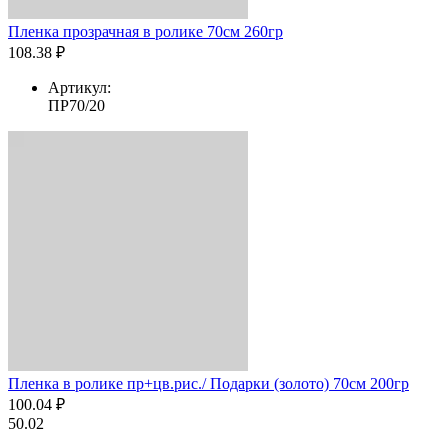
Пленка прозрачная в ролике 70см 260гр
108.38 ₽
Артикул:
ПР70/20
Пленка в ролике пр+цв.рис./ Подарки (золото) 70см 200гр
100.04 ₽
50.02