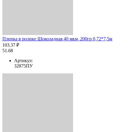
Пленка в ролике Шоколадная 40 мкм, 200гр 0,72*7,5м
103.37 ₽
51.68
Артикул:
32875ПУ