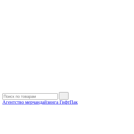
Агентство мерчандайзинга ГифтПак