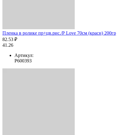
Пленка в ролике пр+цв.рис./Р Love 70см (красн) 200гр
82.53 ₽
41.26
Артикул:
Р600393